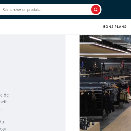
Rechercher
BONS PLANS
pe de
seils
,
 du
argo