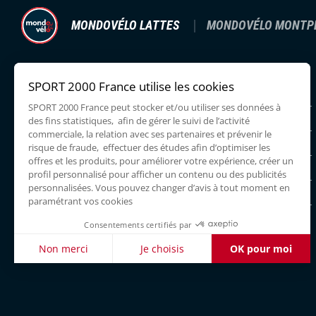
MONDOVÉLO LATTES
MONDOVÉLO MONTPE
362 RUE DU MAS DE LA FIOLE,
Lundi
34970 LATTES
Mardi
09:30 -
0422590086
Mercredi
09:30 -
Jeudi
09:30 -
Vendredi
09:30 -
Samedi
09:30 -
Dimanche
Facebook
Instagram