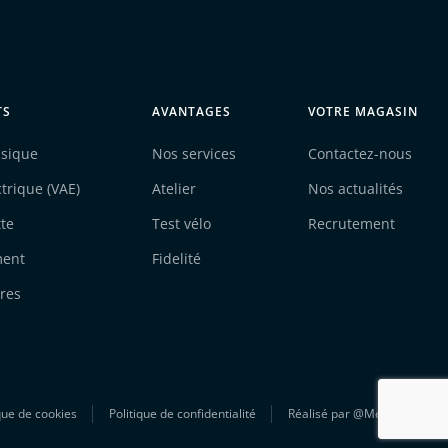
TS
AVANTAGES
VOTRE MAGASIN
ssique
Nos services
Contactez-nous
ctrique (VAE)
Atelier
Nos actualités
tte
Test vélo
Recrutement
ment
Fidelité
res
que de cookies
Politique de confidentialité
Réalisé par
@Mezcalito